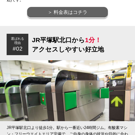
＞ 料金表はコチラ
JR平塚駅北口から
1分！
選ばれる
理由
#02
アクセスしやすい好立地
JR平塚駅北口より徒歩1分。駅から一番近い24時間ジム。有酸素マシ
ン・フリーウエイトエリア完備で、ご自身の身体の状況や目的に合わ